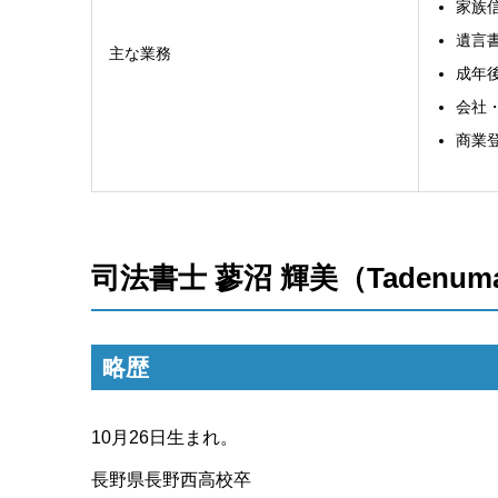
家族
遺言
主な業務
成年
会社
商業
司法書士 蓼沼 輝美（Tadenuma 
略歴
10月26日生まれ。
長野県長野西高校卒