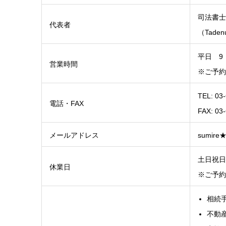
司法書士
代表者
（Taden
平日 9：
営業時間
※ご予約
TEL: 03
電話・FAX
FAX: 03
メールアドレス
sumire
土日祝日
休業日
※ご予約
相続
不動