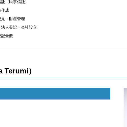
信託（民事信託）
書作成
後見・財産管理
・法人登記・会社設立
登記全般
Terumi）